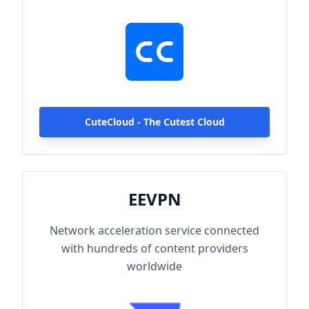
hundreds of content providers worldwide.
With up to 2000Mbps single-line access
capacity and 1000+ high-speed servers
globally, enjoy fast and stable connections
anytime, anywhere.
CuteCloud - The Cutest Cloud
EEVPN
Network acceleration service connected
with hundreds of content providers
worldwide