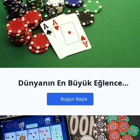
Dünyanın En Büyük Eğlence
Amaçlı Nakit Oyun Oyuncu
Bugün Başla
Havuzuna Katılın
Notifications