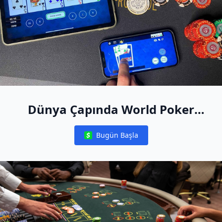
Dünya Çapında World Poker
Free App Canlı Etkinliklerine
Bugün Başla
Katılma Şansı Kazanın
Notifications