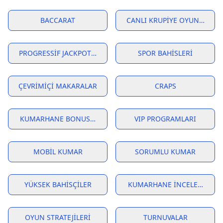
BACCARAT
CANLI KRUPIYE OYUNLARI
PROGRESSIF JACKPOTLAR
SPOR BAHISLERI
ÇEVRIMIÇI MAKARALAR
CRAPS
KUMARHANE BONUSLARI
VIP PROGRAMLARI
MOBIL KUMAR
SORUMLU KUMAR
YÜKSEK BAHISÇILER
KUMARHANE İNCELEMELERI
OYUN STRATEJILERI
TURNUVALAR