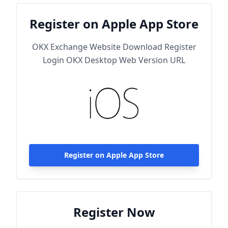
Register on Apple App Store
OKX Exchange Website Download Register
Login OKX Desktop Web Version URL
Register on Apple App Store
Register Now