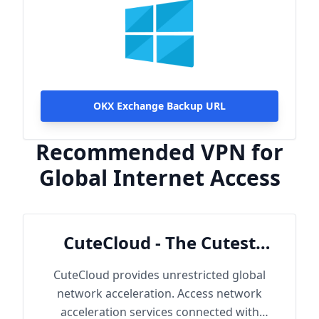
OKX Exchange Backup URL
Recommended VPN for
Global Internet Access
CuteCloud - The Cutest
Cloud
CuteCloud provides unrestricted global
network acceleration. Access network
acceleration services connected with