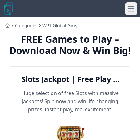
Ope
Categories
WPT Global Giriş
Home
FREE Games to Play –
Download Now & Win Big!
Slots Jackpot | Free Play &
Win Big
Huge selection of free Slots with massive
jackpots! Spin now and win life-changing
prizes. Instant play, real excitement!