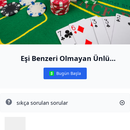
Eşi Benzeri Olmayan Ünlü
Masaları
Bugün Başla
Notifications
sıkça sorulan sorular