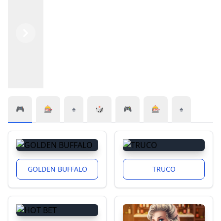
Previous
Next
🎮
🎰
♠️
🎲
🎮
🎰
♠️
GOLDEN BUFFALO
TRUCO