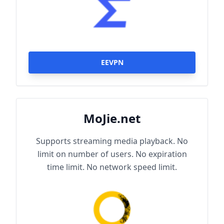
EEVPN
MoJie.net
Supports streaming media playback. No
limit on number of users. No expiration
time limit. No network speed limit.