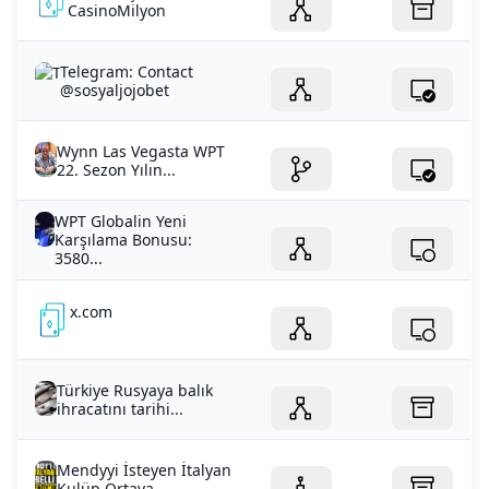
CasinoMilyon
Telegram: Contact
@sosyaljojobet
Wynn Las Vegasta WPT
22. Sezon Yılın...
WPT Globalin Yeni
Karşılama Bonusu:
3580...
x.com
Türkiye Rusyaya balık
ihracatını tarihi...
Mendyyi İsteyen İtalyan
Kulüp Ortaya...