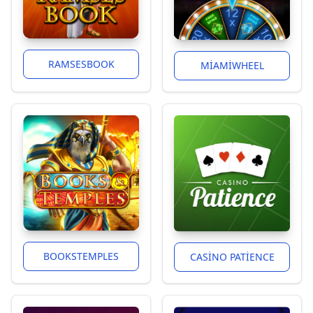
RAMSESBOOK
MIAMIWHEEL
BOOKSTEMPLES
CASINO PATIENCE