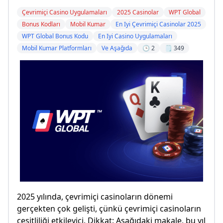
Çevrimiçi Casino Uygulamaları
2025 Casinolar
WPT Global
Bonus Kodları
Mobil Kumar
En Iyi Çevrimiçi Casinolar 2025
WPT Global Bonus Kodu
En Iyi Casino Uygulamaları
Mobil Kumar Platformları
Ve Aşağıda
🕒 2
🗒️ 349
2025 yılında, çevrimiçi casinoların dönemi
gerçekten çok gelişti, çünkü çevrimiçi casinoların
çeşitliliği etkileyici. Dikkat: Aşağıdaki makale, bu yıl