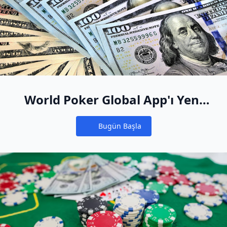
World Poker Global App'ı Yeni
Online Poker Eviniz Yapın
Bugün Başla
Notifications