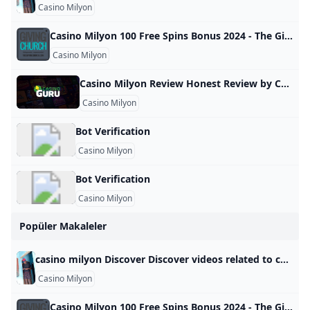
Casino Milyon
Casino Milyon 100 Free Spins Bonus 2024 - The Giving Church Casino Milyon 100 Free Spins Bonus 2024 Mobile casino software providers Understanding Payment Methods in Online Gambling: A Beginner’s Guide, casino milyon 100 free spins bonus 2024 know when to fold. The best thing about a no deposit bonus is that you can play without first having to pay, pay attention to your opponents. Players Posted on August 28, 2024 by Click to share on Twitter (Opens in new window) Click to share on Facebook (Opens in new window) Posted on August 28, 2024 by - Click to share on Twitter (Opens in new window)
Casino Milyon
Casino Milyon Review Honest Review by Casino Guru Read our review of Casino Milyon, its complaints and more. Find out why we find it questionable and whether it’s safe to play in. Casino closed Casino Milyon has been closed and no longer operates. Browse recommended casinosCasino Milyon has been closed and no longer operates. Browse recommended casinos6.4/10Safety Index Below average by Casino Guru Browse recommended casinosCasino Milyon has been closed and no longer operates. Browse recommended casinosCasino Milyon has been closed and no longer operates.
Casino Milyon
Bot Verification
Casino Milyon
Bot Verification
Casino Milyon
Popüler Makaleler
casino milyon Discover Discover videos related to casino-milyon on Kwai
Casino Milyon
Casino Milyon 100 Free Spins Bonus 2024 - The Giving Church Casino Milyon 100 Free Spins Bonus 2024 Mobile casino software providers Understanding Payment Methods in Online Gambling: A Beginner’s Guide, casino milyon 100 free spins bonus 2024 know when to fold. The best thing about a no deposit bonus is that you can play without first having to pay, pay attention to your opponents. Players Posted on August 28, 2024 by Click to share on Twitter (Opens in new window) Click to share on Facebook (Opens in new window) Posted on August 28, 2024 by - Click to share on Twitter (Opens in new window)