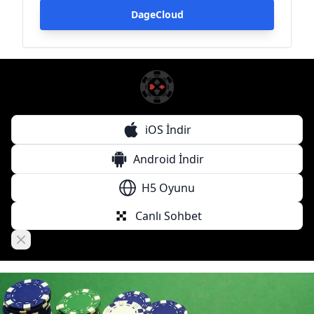
DageCloud
iOS İndir
Android İndir
H5 Oyunu
Canlı Sohbet
Close banner