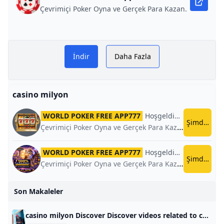
Çevrimiçi Poker Oyna ve Gerçek Para Kazan.
İndir
Daha Fazla
ı
casino milyon
WORLD POKER FREE APP777
Hoşgeldin Bonusu
Worl
Şimdi Oyn
Çevrimiçi Poker Oyna ve Gerçek Para Kazan.
WORLD POKER FREE APP777
Hoşgeldin Bonusu
Worl
Şimdi Oyn
Çevrimiçi Poker Oyna ve Gerçek Para Kazan.
Son Makaleler
casino milyon Discover Discover videos related to casino-milyon on Kwai