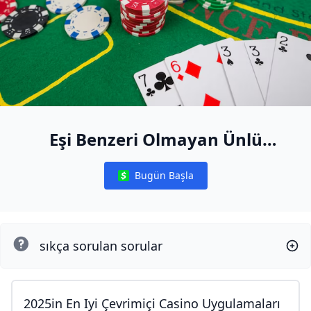
Eşi Benzeri Olmayan Ünlü
Masaları
Bugün Başla
Notifications
sıkça sorulan sorular
2025in En Iyi Çevrimiçi Casino Uygulamaları