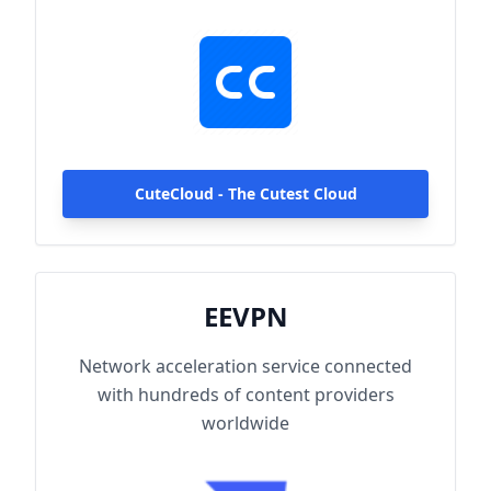
hundreds of content providers worldwide.
With up to 2000Mbps single-line access
capacity and 1000+ high-speed servers
globally, enjoy fast and stable connections
anytime, anywhere.
CuteCloud - The Cutest Cloud
EEVPN
Network acceleration service connected
with hundreds of content providers
worldwide