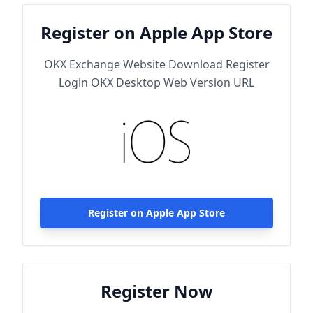
Register on Apple App Store
OKX Exchange Website Download Register
Login OKX Desktop Web Version URL
Register on Apple App Store
Register Now