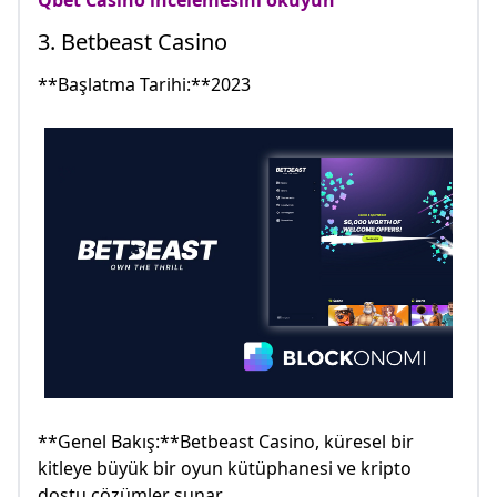
Qbet Casino incelemesini okuyun
3. Betbeast Casino
**Başlatma Tarihi:**2023
**Genel Bakış:**Betbeast Casino, küresel bir
kitleye büyük bir oyun kütüphanesi ve kripto
dostu çözümler sunar.