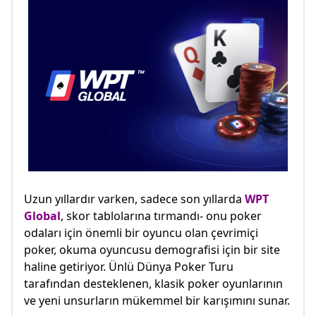
Uzun yıllardır varken, sadece son yıllarda
WPT
Global
, skor tablolarına tırmandı- onu poker
odaları için önemli bir oyuncu olan çevrimiçi
poker, okuma oyuncusu demografisi için bir site
haline getiriyor. Ünlü Dünya Poker Turu
tarafından desteklenen, klasik poker oyunlarının
ve yeni unsurların mükemmel bir karışımını sunar.