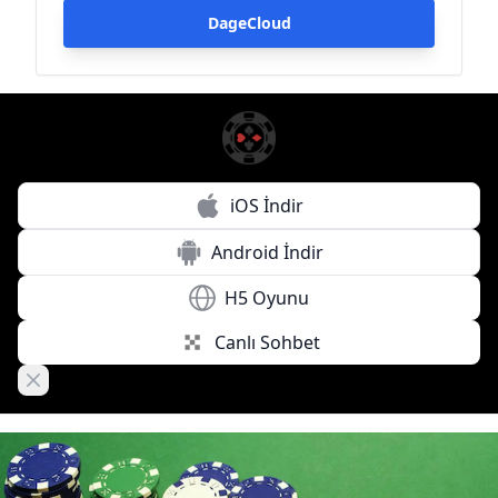
DageCloud
iOS İndir
Android İndir
H5 Oyunu
Canlı Sohbet
Close banner