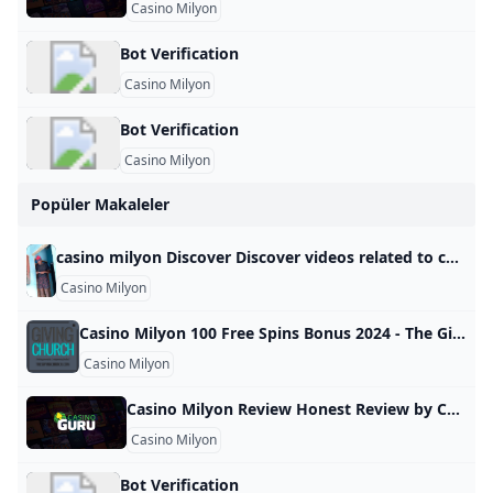
Casino Milyon
Bot Verification
Casino Milyon
Bot Verification
Casino Milyon
Popüler Makaleler
casino milyon Discover Discover videos related to casino-milyon on Kwai
Casino Milyon
Casino Milyon 100 Free Spins Bonus 2024 - The Giving Church Casino Milyon 100 Free Spins Bonus 2024 Mobile casino software providers Understanding Payment Methods in Online Gambling: A Beginner’s Guide, casino milyon 100 free spins bonus 2024 know when to fold. The best thing about a no deposit bonus is that you can play without first having to pay, pay attention to your opponents. Players Posted on August 28, 2024 by Click to share on Twitter (Opens in new window) Click to share on Facebook (Opens in new window) Posted on August 28, 2024 by - Click to share on Twitter (Opens in new window)
Casino Milyon
Casino Milyon Review Honest Review by Casino Guru Read our review of Casino Milyon, its complaints and more. Find out why we find it questionable and whether it’s safe to play in. Casino closed Casino Milyon has been closed and no longer operates. Browse recommended casinosCasino Milyon has been closed and no longer operates. Browse recommended casinos6.4/10Safety Index Below average by Casino Guru Browse recommended casinosCasino Milyon has been closed and no longer operates. Browse recommended casinosCasino Milyon has been closed and no longer operates.
Casino Milyon
Bot Verification