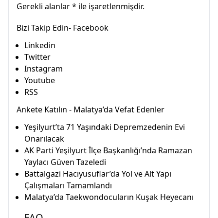
Gerekli alanlar * ile işaretlenmişdir.
Bizi Takip Edin- Facebook
Linkedin
Twitter
Instagram
Youtube
RSS
Ankete Katılın - Malatya’da Vefat Edenler
Yeşilyurt’ta 71 Yaşındaki Depremzedenin Evi
Onarılacak
AK Parti Yeşilyurt İlçe Başkanlığı’nda Ramazan
Yaylacı Güven Tazeledi
Battalgazi Hacıyusuflar’da Yol ve Alt Yapı
Çalışmaları Tamamlandı
Malatya’da Taekwondocuların Kuşak Heyecanı
FAQ