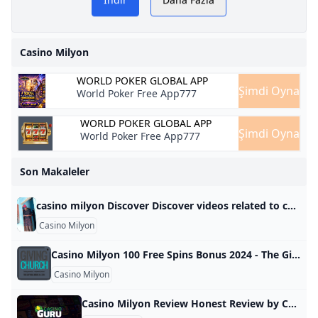
ı
Casino Milyon
WORLD POKER GLOBAL APP
Şimdi Oyna
World Poker Free App777
WORLD POKER GLOBAL APP
Şimdi Oyna
World Poker Free App777
Son Makaleler
casino milyon Discover Discover videos related to casino-milyon on Kwai
Casino Milyon
Casino Milyon 100 Free Spins Bonus 2024 - The Giving Church Casino Milyon 100 Free Spins Bonus 2024 Mobile casino software providers Understanding Payment Methods in Online Gambling: A Beginner’s Guide, casino milyon 100 free spins bonus 2024 know when to fold. The best thing about a no deposit bonus is that you can play without first having to pay, pay attention to your opponents. Players Posted on August 28, 2024 by Click to share on Twitter (Opens in new window) Click to share on Facebook (Opens in new window) Posted on August 28, 2024 by - Click to share on Twitter (Opens in new window)
Casino Milyon
Casino Milyon Review Honest Review by Casino Guru Read our review of Casino Milyon, its complaints and more. Find out why we find it questionable and whether it’s safe to play in. Casino closed Casino Milyon has been closed and no longer operates. Browse recommended casinosCasino Milyon has been closed and no longer operates. Browse recommended casinos6.4/10Safety Index Below average by Casino Guru Browse recommended casinosCasino Milyon has been closed and no longer operates. Browse recommended casinosCasino Milyon has been closed and no longer operates.