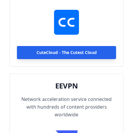
hundreds of content providers worldwide.
With up to 2000Mbps single-line access
capacity and 1000+ high-speed servers
globally, enjoy fast and stable connections
anytime, anywhere.
CuteCloud - The Cutest Cloud
EEVPN
Network acceleration service connected
with hundreds of content providers
worldwide