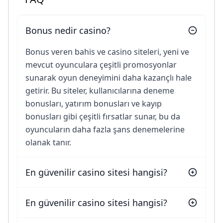
Bonus nedir casino?
Bonus veren bahis ve casino siteleri, yeni ve
mevcut oyunculara çeşitli promosyonlar
sunarak oyun deneyimini daha kazançlı hale
getirir. Bu siteler, kullanıcılarına deneme
bonusları, yatırım bonusları ve kayıp
bonusları gibi çeşitli fırsatlar sunar, bu da
oyuncuların daha fazla şans denemelerine
olanak tanır.
En güvenilir casino sitesi hangisi?
En güvenilir casino sitesi hangisi?