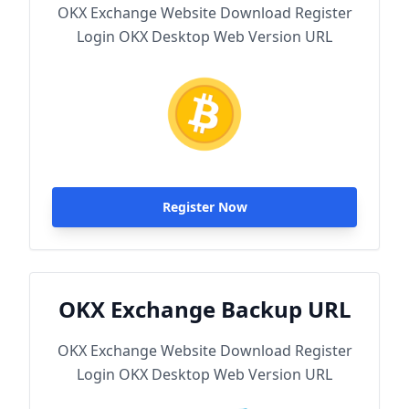
OKX Exchange Website Download Register
Login OKX Desktop Web Version URL
Register Now
OKX Exchange Backup URL
OKX Exchange Website Download Register
Login OKX Desktop Web Version URL