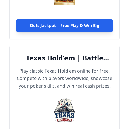
Slots Jackpot | Free Play & Win Big
Texas Hold'em | Battle
Online
Play classic Texas Hold'em online for free!
Compete with players worldwide, showcase
your poker skills, and win real cash prizes!