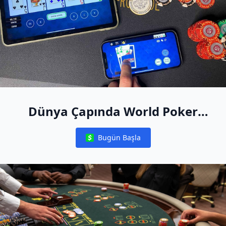
Dünya Çapında World Poker
Free App Canlı Etkinliklerine
Bugün Başla
Katılma Şansı Kazanın
Notifications