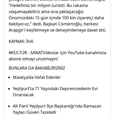
“Hedefimiz bir milyon turistti. Bu rakama
ulaşamayabiliriz ama ona yaklaşacağız.
Önümüzdeki 15 gün içinde 100 bin ziyaretçi daha
bekliyoruz,” dedi. Başkan Cömertoğlu, herkesi
Arapgir’i keşfetmeye ve deneyimlemeye davet etti.
KAYNAK: İHA
#KÜLTÜR - SANATVideolar için YouTube kanalımıza
abone olmayı unutmayın!
BUNLARA DA BAKABİLİRSİNİZ
Malatya’da Vefat Edenler
Yeşilyurt’ta 71 Yaşındaki Depremzedenin Evi
Onarılacak
AK Parti Yeşilyurt İlçe Başkanlığı’nda Ramazan
Yaylacı Güven Tazeledi