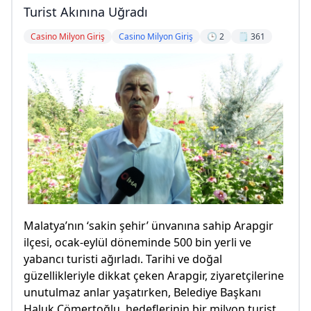
Turist Akınına Uğradı
Casino Milyon Giriş
Casino Milyon Giriş
🕒 2
🗒️ 361
Malatya’nın ‘sakin şehir’ ünvanına sahip Arapgir
ilçesi, ocak-eylül döneminde 500 bin yerli ve
yabancı turisti ağırladı. Tarihi ve doğal
güzellikleriyle dikkat çeken Arapgir, ziyaretçilerine
unutulmaz anlar yaşatırken, Belediye Başkanı
Haluk Cömertoğlu, hedeflerinin bir milyon turist