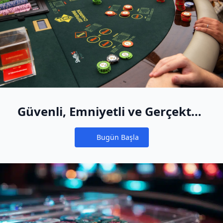
Güvenli, Emniyetli ve Gerçekten
Eğlenceli
Bugün Başla
Notifications