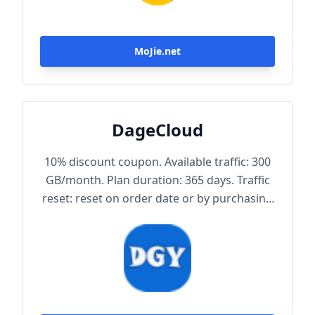
MoJie.net
DageCloud
10% discount coupon. Available traffic: 300
GB/month. Plan duration: 365 days. Traffic
reset: reset on order date or by purchasing
traffic package. Maximum achievable
bandwidth: 1000 Mbps. Node protocol:
Trojan.