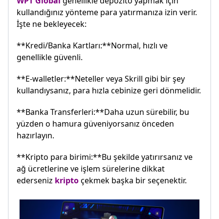
WPT Global
genellikle depozito yapmak için
kullandığınız yönteme para yatırmanıza izin verir.
İşte ne bekleyecek:
**Kredi/Banka Kartları:**Normal, hızlı ve
genellikle güvenli.
**E-walletler:**Neteller veya Skrill gibi bir şey
kullandıysanız, para hızla cebinize geri dönmelidir.
**Banka Transferleri:**Daha uzun sürebilir, bu
yüzden o hamura güveniyorsanız önceden
hazırlayın.
**Kripto para birimi:**Bu şekilde yatırırsanız ve
ağ ücretlerine ve işlem sürelerine dikkat
ederseniz
kripto
çekmek başka bir seçenektir.