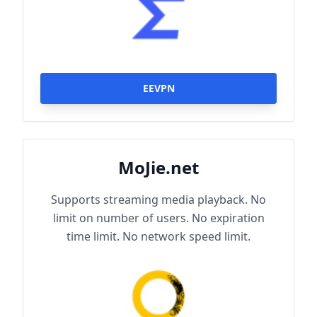
EEVPN
MoJie.net
Supports streaming media playback. No
limit on number of users. No expiration
time limit. No network speed limit.