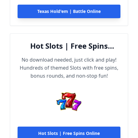
Texas Hold'em | Battle Online
Hot Slots | Free Spins
Online
No download needed, just click and play!
Hundreds of themed Slots with free spins,
bonus rounds, and non-stop fun!
Hot Slots | Free Spins Online