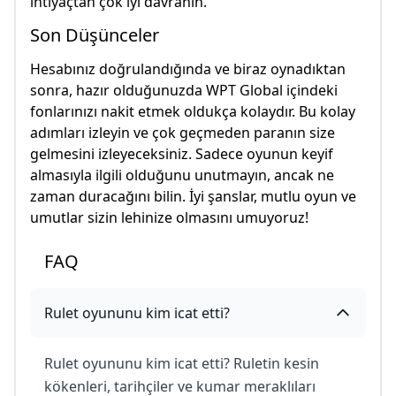
ihtiyaçtan çok iyi davranın.
Son Düşünceler
Hesabınız doğrulandığında ve biraz oynadıktan
sonra, hazır olduğunuzda WPT Global içindeki
fonlarınızı nakit etmek oldukça kolaydır. Bu kolay
adımları izleyin ve çok geçmeden paranın size
gelmesini izleyeceksiniz. Sadece oyunun keyif
almasıyla ilgili olduğunu unutmayın, ancak ne
zaman duracağını bilin. İyi şanslar, mutlu oyun ve
umutlar sizin lehinize olmasını umuyoruz!
FAQ
Rulet oyununu kim icat etti?
Rulet oyununu kim icat etti? Ruletin kesin
kökenleri, tarihçiler ve kumar meraklıları