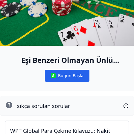
Eşi Benzeri Olmayan Ünlü
Masaları
Bugün Başla
Notifications
sıkça sorulan sorular
WPT Global Para Çekme Kılavuzu: Nakit