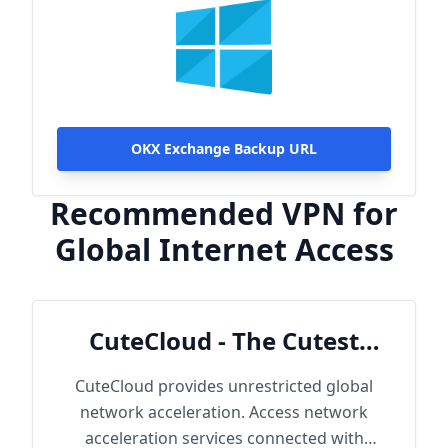
OKX Exchange Backup URL
Recommended VPN for
Global Internet Access
CuteCloud - The Cutest
Cloud
CuteCloud provides unrestricted global
network acceleration. Access network
acceleration services connected with