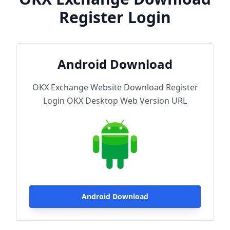
Register Login
Android Download
OKX Exchange Website Download Register
Login OKX Desktop Web Version URL
Android Download