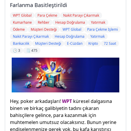
Farlanma Basitleştirildi
WPT Global
Para Çekme
Nakit Parayı Çıkarmak
Kumarhane
Rehber
Hesap Doğrulama
Yatırmak
Ödeme
Müşteri Desteği
WPT Global
Para Çekme Işlemi
Nakit Parayı Çıkarmak
Hesap Doğrulama
Yatırmak
Bankacılık
Müşteri Desteği
E-Cüzdan
Kripto
72 Saat
🕒 3
🗒️ 475
Hey, poker arkadaşları!
WPT
küresel dalgasına
binen ve birkaç galibiyetin tadını çıkaran
bahisçilere gelince, para kazanmak için
muhtemelen umutsuz olacaksınız. Bunun yerine
endişelenmenize gerek yok, bu kafa karıştırıcı