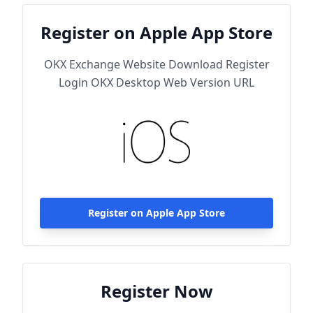
Register on Apple App Store
OKX Exchange Website Download Register
Login OKX Desktop Web Version URL
Register on Apple App Store
Register Now