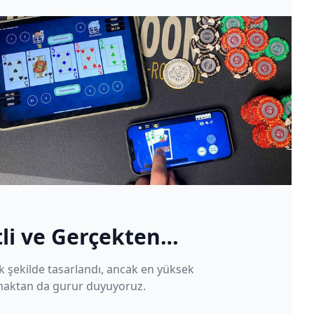
li ve Gerçekten
celi
k şekilde tasarlandı, ancak en yüksek
lmaktan da gurur duyuyoruz.