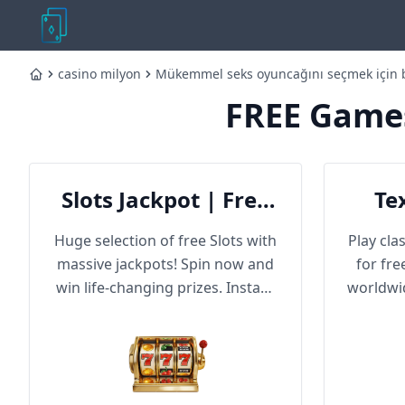
casino milyon
Mükemmel seks oyuncağını seçmek için b
Home
FREE Games
Slots Jackpot | Free
Te
Play & Win Big
B
Huge selection of free Slots with
Play cla
massive jackpots! Spin now and
for fre
win life-changing prizes. Instant
worldwi
play, real excitement!
skills,