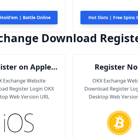
 Hold'em | Battle Online
Hot Slots | Free Spins 
change Download Registe
ister on Apple
Register N
App Store
X Exchange Website
OKX Exchange Webs
ad Register Login OKX
Download Register Lo
top Web Version URL
Desktop Web Versio