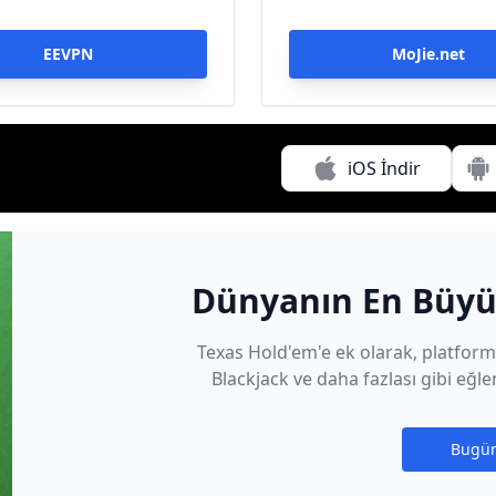
EEVPN
MoJie.net
iOS İndir
Dünyanın En Büyü
Nakit Oyun Oyuncu
Texas Hold'em'e ek olarak, platform
Blackjack ve daha fazlası gibi eğl
Bugün
Notificati