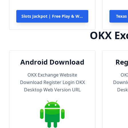
Slots Jackpot | Free Play & Win
Texas
Big
OKX Ex
Android Download
Reg
OKX Exchange Website
OK
Download Register Login OKX
Downlo
Desktop Web Version URL
Desk