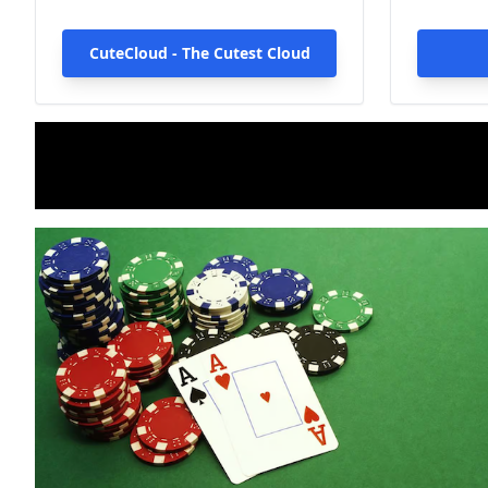
globally, enjoy fast and stable
connections anytime, anywhere.
CuteCloud - The Cutest Cloud