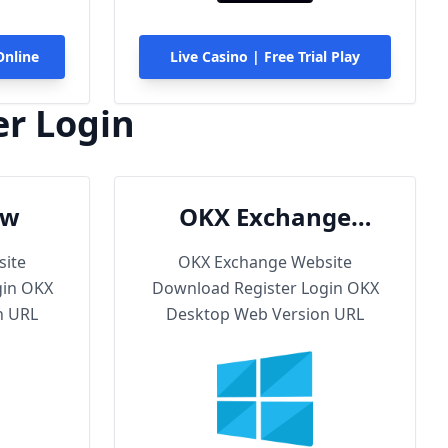
Online
Live Casino | Free Trial Play
r Login
ow
OKX Exchange
Backup URL
ite
OKX Exchange Website
gin OKX
Download Register Login OKX
n URL
Desktop Web Version URL