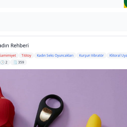
adın Rehberi
Samimiyet
Tititoy
Kadın Seks Oyuncakları
Kurşun Vibratör
Klitoral Uya
🕒 2
🗒️ 359
casino mi