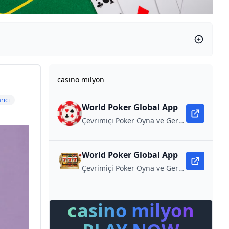
casino milyon
rıcı
World Poker Global App
Çevrimiçi Poker Oyna ve Gerçek Para Kazan.
World Poker Global App
Çevrimiçi Poker Oyna ve Gerçek Para Kazan.
lyon
Casinomilyon bahis sitesi
18 yaş ve üzeri her bahis