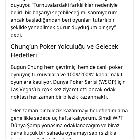
duyuyor. “Turnuvalardaki farklılıklar nedeniyle
belirli bir başarıyı seçebileceğimi sanmıyorum,
ancak başladığımdan beri oyunları tutarlı bir
şekilde yenebilmek gurur duyduğum bir şey”
dedi.
Chung’un Poker Yolculuğu ve Gelecek
Hedefleri
Bugün Chung hem çevrimiçi hem de canlı poker
oynuyor, turnuvalara ve 100$/200$‘a kadar nakit
oyunlara katılıyor. Dünya Poker Serisi (WSOP) için
Las Vegas’ı birçok kez ziyaret etti ancak odak
noktası her zaman bir bilezik kazanmaktı.
“Her zaman bir bilezik kazanmayı hedefledim ama
genellikle sadece üç hafta kalıyorum. Şimdi WPT
Dünya Şampiyonasına odaklanacağım ve biraz
daha küçük bir sahada oynamayı sabırsızlıkla