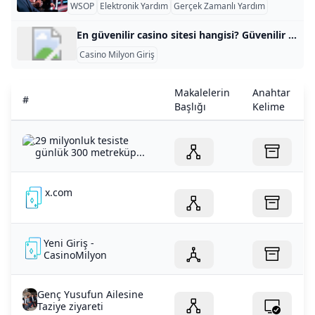
WSOP
Elektronik Yardım
Gerçek Zamanlı Yardım
En güvenilir casino sitesi hangisi? Güvenilir casino siteleri arasında seçim yapmak, özellikle 2024 yılında kullanıcılar için önemli bir konu haline gelmiştir. Onwin, Sahabet, Tipobet, Matadorbet, Romabet ve Grandpashabet gibi platformlar, kullanıcılarına güvenli bir oyun ortamı sunarak öne çıkmaktadır.
Casino Milyon Giriş
Makalelerin
Anahtar
#
Başlığı
Kelime
29 milyonluk tesiste
günlük 300 metreküp...
x.com
Yeni Giriş -
CasinoMilyon
Genç Yusufun Ailesine
Taziye ziyareti