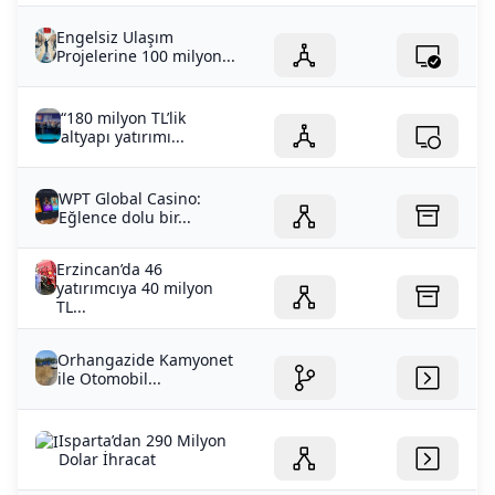
Engelsiz Ulaşım
Projelerine 100 milyon...
“180 milyon TL’lik
altyapı yatırımı...
WPT Global Casino:
Eğlence dolu bir...
Erzincan’da 46
yatırımcıya 40 milyon
TL...
Orhangazide Kamyonet
ile Otomobil...
Isparta’dan 290 Milyon
Dolar İhracat