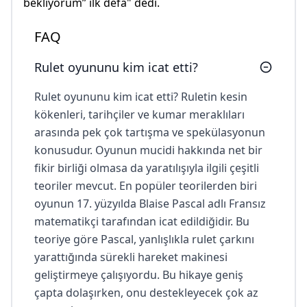
bekliyorum” ilk defa" dedi.
FAQ
Rulet oyununu kim icat etti?
Rulet oyununu kim icat etti? Ruletin kesin
kökenleri, tarihçiler ve kumar meraklıları
arasında pek çok tartışma ve spekülasyonun
konusudur. Oyunun mucidi hakkında net bir
fikir birliği olmasa da yaratılışıyla ilgili çeşitli
teoriler mevcut. En popüler teorilerden biri
oyunun 17. yüzyılda Blaise Pascal adlı Fransız
matematikçi tarafından icat edildiğidir. Bu
teoriye göre Pascal, yanlışlıkla rulet çarkını
yarattığında sürekli hareket makinesi
geliştirmeye çalışıyordu. Bu hikaye geniş
çapta dolaşırken, onu destekleyecek çok az