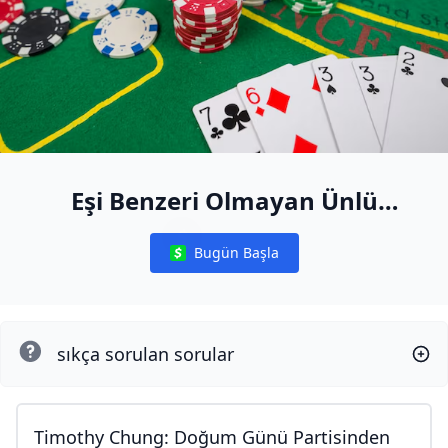
Eşi Benzeri Olmayan Ünlü
Masaları
Bugün Başla
Notifications
sıkça sorulan sorular
Timothy Chung: Doğum Günü Partisinden