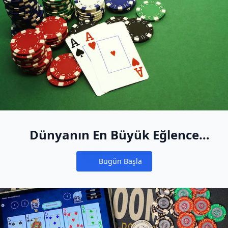
Dünyanın En Büyük Eğlence
Amaçlı Nakit Oyun Oyuncu
Bugün Başla
Havuzuna Katılın
Notifications