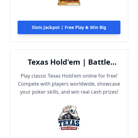
Slots Jackpot | Free Play & Win Big
Texas Hold'em | Battle
Online
Play classic Texas Hold'em online for free!
Compete with players worldwide, showcase
your poker skills, and win real cash prizes!