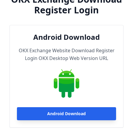
Register Login
Android Download
OKX Exchange Website Download Register
Login OKX Desktop Web Version URL
Android Download