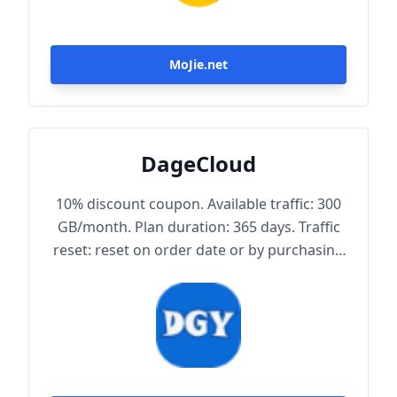
MoJie.net
DageCloud
10% discount coupon. Available traffic: 300
GB/month. Plan duration: 365 days. Traffic
reset: reset on order date or by purchasing
traffic package. Maximum achievable
bandwidth: 1000 Mbps. Node protocol:
Trojan.