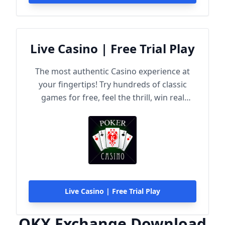
Live Casino | Free Trial Play
The most authentic Casino experience at
your fingertips! Try hundreds of classic
games for free, feel the thrill, win real
rewards!
Live Casino | Free Trial Play
OKX Exchange Download