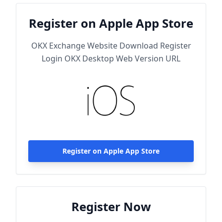
Register on Apple App Store
OKX Exchange Website Download Register
Login OKX Desktop Web Version URL
Register on Apple App Store
Register Now