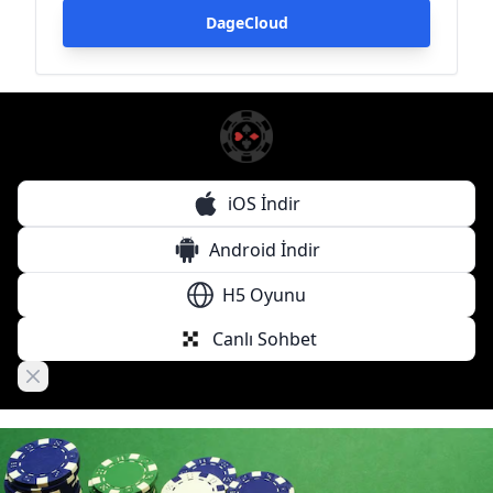
DageCloud
iOS İndir
Android İndir
H5 Oyunu
Canlı Sohbet
Close banner