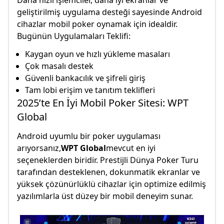
geliştirilmiş uygulama desteği sayesinde Android
cihazlar mobil poker oynamak için idealdir.
Bugünün Uygulamaları Teklifi:
Kaygan oyun ve hızlı yükleme masaları
Çok masalı destek
Güvenli bankacılık ve şifreli giriş
Tam lobi erişim ve tanıtım teklifleri
2025’te En İyi Mobil Poker Sitesi: WPT
Global
Android uyumlu bir poker uygulaması
arıyorsanız,
WPT Global
mevcut en iyi
seçeneklerden biridir. Prestijli Dünya Poker Turu
tarafından desteklenen, dokunmatik ekranlar ve
yüksek çözünürlüklü cihazlar için optimize edilmiş
yazılımlarla üst düzey bir mobil deneyim sunar.