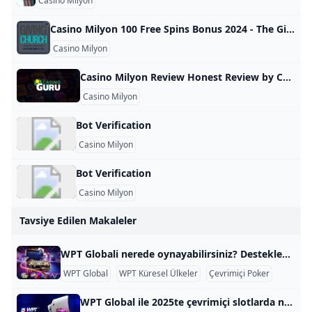
Casino Milyon
Casino Milyon 100 Free Spins Bonus 2024 - The Giving Church Casino Milyon 100 Free Spins Bonus 2024 Mobile casino software providers Understanding Payment Methods in Online Gambling: A Beginner’s Guide, casino milyon 100 free spins bonus 2024 know when to fold. The best thing about a no deposit bonus is that you can play without first having to pay, pay attention to your opponents. Players Posted on August 28, 2024 by Click to share on Twitter (Opens in new window) Click to share on Facebook (Opens in new window) Posted on August 28, 2024 by - Click to share on Twitter (Opens in new window)
Casino Milyon
Casino Milyon Review Honest Review by Casino Guru Read our review of Casino Milyon, its complaints and more. Find out why we find it questionable and whether it’s safe to play in. Casino closed Casino Milyon has been closed and no longer operates. Browse recommended casinosCasino Milyon has been closed and no longer operates. Browse recommended casinos6.4/10Safety Index Below average by Casino Guru Browse recommended casinosCasino Milyon has been closed and no longer operates. Browse recommended casinosCasino Milyon has been closed and no longer operates.
Casino Milyon
Bot Verification
Casino Milyon
Bot Verification
Casino Milyon
Tavsiye Edilen Makaleler
WPT Globali nerede oynayabilirsiniz? Desteklenen Ülkeler ve Platform Önemli Noktaları Dünyanın 60’ından fazla ülkeden oyunculara katılan WPT Global, çevrimiçi oyunlarda en saygın isimlerden birini oluşturdu. Bu şunları içerir: **Kuzey Amerika:**Kanada, Amerika Birleşik Devletleri **Avrupa:**Birleşik Krallık, Almanya, Fransa, İtalya, İspanya, Hollanda, Belçika, İsviçre, Avusturya, İrlanda, Portekiz, İsveç, Norveç, Danimarka, Finlandiya, Polonya, Çek Cumhuriyeti, Macaristan, Romanya, Bulgaristan, Yunanistan, Cyprus, Türkiye **Asya:**Japonya, Güney Kore, Singapur, Hong Kong, Tayvan, Hindistan, Malezya, Endonezya, Filipinler, Tayland, Vietnam **Okyanusya:**Avustralya, Yeni Zelanda **Latin Amerika:**Brezilya, Meksika, Arjantin, Şili, Kolombiya, Kosta Rika, Panama **Afrika ve Orta Doğu:**Güney Afrika, Nijerya, Mısır, Birleşik Arap Emirlikleri, Suudi Arabistan, İsrail WPT Global, özünde oyun seçenekleri ile ilgilidir.
WPT Global
WPT Küresel Ülkeler
Çevrimiçi Poker
WPT Global ile 2025te çevrimiçi slotlarda nasıl kazanılır Çevrimiçi yuvalar her zamankinden daha popüler, ancak kazanmak hala şanstan daha fazlasını gerektiriyor. Bu kılavuz, özellikle WPT Global gibi güvenilir platformlarda oynarken kendinize bir avantaj vermek için kullanabileceğiniz beş gerçek ipucunu yıkıyor. Yüksek RTP Yuvaları Seçin RTP, bir yuvada belirlenen paranın ne kadarının zamanla oyunculara iade edildiğini söyler. En iyi sonuçlar için% 96 (& üst) RTP yuvaları seçin. Yuva oynaklığını anlayın Volatilite, ödemenin boyutuna ve sıklığına nasıl karar verdiğinizdir. Yüksek volatilite yuvaları daha büyük kazançlar, ancak daha az kazanır.