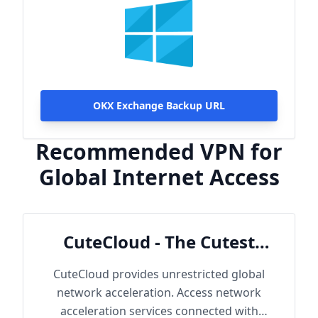
OKX Exchange Backup URL
Recommended VPN for
Global Internet Access
CuteCloud - The Cutest
Cloud
CuteCloud provides unrestricted global
network acceleration. Access network
acceleration services connected with