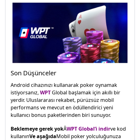
Son Düşünceler
Android cihazınızı kullanarak poker oynamak
istiyorsanız,
WPT
Global başlamak için akıllı bir
yerdir. Uluslararası rekabet, pürüzsüz mobil
performans ve mevcut en ödüllendirici yeni
kullanıcı bonus paketlerinden biri sunuyor.
Beklemeye gerek yok
Â
WPT Global’i indir
ve kod
kullanın
Ve aşağıda
Mobil poker yolculuğunuza