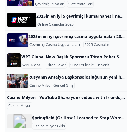
Çevrimiçi Yuvalar
Slot Stratejileri
Yüksek RTP Yuvaları
2025in en iyi 5 çevrimiçi kumarhanesi: nerede oynanır ve kazanılır 2025’in en iyi 5 çevrimiçi kumarhanesi: nerede oynanır ve kazanılır 2025’in en iyi 5 çevrimiçi kumarhanesi: nerede oynanır ve kazanılır 2025’teki çevrimiçi casino endüstrisi, oyunculara en sevdikleri oyunların tadını çıkarmak için çok sayıda seçenek sunan dikkate değer bir büyüme gördü. Oyun çeşidi, kullanıcı deneyimi, bonuslar ve güvenlik gibi faktörlere dayanarak, göz önünde bulundurmanız gereken ilk 5 çevrimiçi casino: 1. Ateşleme Casino Â En iyi genel deneyim Artıları: Karşılama bonuslarında 3.000 dolara kadar Yüksek-GTD Çevrimiçi Poker Turnuvaları Canlı bayi oyunlarının geniş kataloğu 13 yazılım sağlayıcısıyla ortaklıklar Eksileri:
Online Casinolar 2025
En Iyi Çevrimiçi Kumarhaneler
2025in en iyi çevrimiçi casino uygulamaları 2025 yılında, çevrimiçi casinoların dönemi gerçekten çok gelişti, çünkü çevrimiçi casinoların çeşitliliği etkileyici. Dikkat: Aşağıdaki makale, bu yıl göze çarpan en iyi çevrimiçi casino uygulamalarının beşini, harika oyun, cömert bonuslar ve kullanımı kolay bir arayüz içeren birden fazla cihaz üzerinde işlev görüyor. 1. WPT Global **Başlatma Tarihi:**Nisan 2022 Uzun yıllardır varken, sadece son yıllarda WPT Global, skor tablolarına tırmandı- onu poker odaları için önemli bir oyuncu olan çevrimiçi poker, okuma oyuncusu demografisi için bir site haline getiriyor.
Çevrimiçi Casino Uygulamaları
2025 Casinolar
WPT Globa
WPT Global Now Başlık Sponsoru Triton Poker Super High Roller Serisi En büyük markalardan ikisi olan Poker’deki en büyük iki ismin ortaklığı. İşbirliği, yüksek bahisli poker ve canlı teklifler arasındaki boşluğu kapatacak ve her iki dünyanın en iyisini, ek işlevsellik ve en yüksek riskle benzersiz bir rekabetle yüksek bahislerde garantili ödül havuzlarında milyonlarca dolar ile en iyisini sağlayacak. Ortaklığa Genel Bakış WPT Global ve Triton Poker Ortaklığı, dünyanın dört bir yanındaki pokeri geliştirmek için stratejik bir adımdır. Başlık sponsoru olarak, WPT’nin ana şirketi WPT Global, oyuncuların Triton’un prestijli canlı turnuvalarında rekabet etme şansını kazanabilecekleri özel çevrimiçi elemeler düzenleyecek.
WPT Global
Triton Poker
Süper Yüksek Silin Serisi
Rusyanın Antalya Başkonsolosluğunun yeni hizmet binası açıldı - GAZETEMRU Rusya’nın Antalya Başkonsolosluğunun Muratpaşa ilçesindeki yeni hizmet binasının açılışı Haber Merkezi-29 Kasım 2020 | 23:430Çeçenistan, Rusya’ya bağlı bir cumhuriyettir. Uzun yıllardır Ramazan Kadırov’un liderliğini yaptığı Çeçenistan’ın başlıca geçim kaynağı tarımcılıktır. Rusya’ya bağlı Çeçenistan Cumhuriyeti 1922’de kuruldu. Yüzölçümü 17,500 km2’dir…. 7 Temmuz 2022 | 04:459 Ekim 2021 | 22:069 Nisan 2021 | 05:4330 Kasım 2020 | 19:01
Casino Milyon Güncel Giriş
Casino Milyon - YouTube Share your videos with friends, family, and the world
Casino Milyon
$pringfield (Or How I Learned to Stop Worrying ve Love Legalized Gambling) - Vikipedi 11 dil- Čeština English Español Français Gaeilge Galego Bahasa Indonesia Português Русский Simple English Svenska Bağlantıları değiştirdeğiştir | kaynağı değiştirdeğiştir | kaynağı değiştirdeğiştir | kaynağı değiştirdeğiştir | kaynağı değiştirdeğiştir | kaynağı değiştir
Casino Milyon Giriş