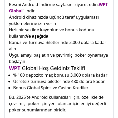
Resmi Android İndirme sayfasını ziyaret edin:
WPT
Global
’i indir
Android cihazınızda üçüncü taraf uygulaması
yüklemelerine izin verin
Hızlı bir şekilde kaydolun ve bonus kodunu
kullanın:
Ve aşağıda
Bonus ve Turnuva Biletlerinde 3.000 dolara kadar
alın
Uygulamayı başlatın ve çevrimiçi poker oynamaya
başlayın
WPT
Global Hoş Geldiniz Teklifi
% 100 depozito maç bonusu 3.000 dolara kadar
Ücretsiz turnuva biletlerinde 480 dolara kadar
Bonus Global Spins ve Casino Kredileri
Bu, 2025’te Android kullanıcıları için, özellikle de
çevrimiçi poker için yeni olanlar için en iyi değerli
poker sunumlarından biridir.