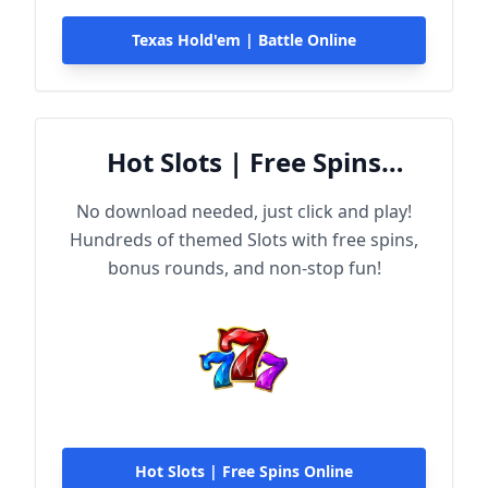
Texas Hold'em | Battle Online
Hot Slots | Free Spins
Online
No download needed, just click and play!
Hundreds of themed Slots with free spins,
bonus rounds, and non-stop fun!
Hot Slots | Free Spins Online