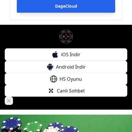
DageCloud
iOS İndir
Android İndir
H5 Oyunu
Canlı Sohbet
Close banner