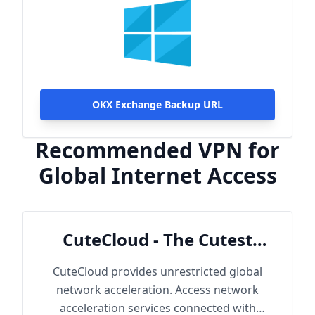
OKX Exchange Backup URL
Recommended VPN for
Global Internet Access
CuteCloud - The Cutest
Cloud
CuteCloud provides unrestricted global
network acceleration. Access network
acceleration services connected with