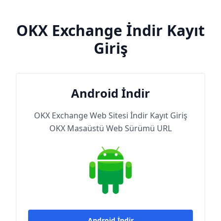
OKX Exchange İndir Kayıt
Giriş
Android İndir
OKX Exchange Web Sitesi İndir Kayıt Giriş
OKX Masaüstü Web Sürümü URL
Android İndir