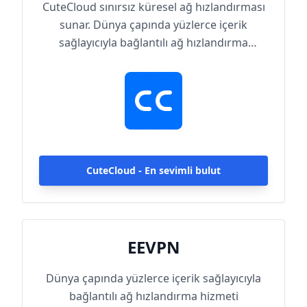
CuteCloud sınırsız küresel ağ hızlandırması
sunar. Dünya çapında yüzlerce içerik
sağlayıcıyla bağlantılı ağ hızlandırma
hizmetleri alın. 2000Mbps'e kadar tek hat
erişim kapasitesi, dünya çapında 1000'den
fazla yüksek hızlı sunucu, her zaman ve her
yerde hızlı ve stabil bağlantı keyfi.
CuteCloud - En sevimli bulut
EEVPN
Dünya çapında yüzlerce içerik sağlayıcıyla
bağlantılı ağ hızlandırma hizmeti