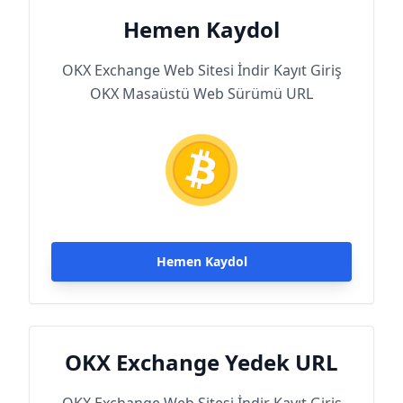
Hemen Kaydol
OKX Exchange Web Sitesi İndir Kayıt Giriş
OKX Masaüstü Web Sürümü URL
Hemen Kaydol
OKX Exchange Yedek URL