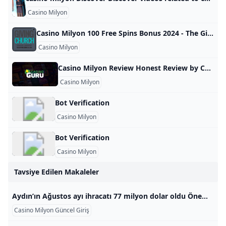
Casino Milyon
Casino Milyon 100 Free Spins Bonus 2024 - The Giving Church Casino Milyon 100 Free Spins Bonus 2024 Mobile casino software providers Understanding Payment Methods in Online Gambling: A Beginner’s Guide, casino milyon 100 free spins bonus 2024 know when to fold. The best thing about a no deposit bonus is that you can play without first having to pay, pay attention to your opponents. Players Posted on August 28, 2024 by Click to share on Twitter (Opens in new window) Click to share on Facebook (Opens in new window) Posted on August 28, 2024 by - Click to share on Twitter (Opens in new window)
Casino Milyon
Casino Milyon Review Honest Review by Casino Guru Read our review of Casino Milyon, its complaints and more. Find out why we find it questionable and whether it’s safe to play in. Casino closed Casino Milyon has been closed and no longer operates. Browse recommended casinosCasino Milyon has been closed and no longer operates. Browse recommended casinos6.4/10Safety Index Below average by Casino Guru Browse recommended casinosCasino Milyon has been closed and no longer operates. Browse recommended casinosCasino Milyon has been closed and no longer operates.
Casino Milyon
Bot Verification
Casino Milyon
Bot Verification
Casino Milyon
Tavsiye Edilen Makaleler
Aydın’ın Ağustos ayı ihracatı 77 milyon dolar oldu Önemli tarım ürünleri ile ülke ekonomisine ciddi katkı sağlayan Aydın’ın Ağustos ayı ihracatı yüzde 3’lük artışla 77 milyon dolar oldu.Ege İhracatçı Birlikleri (EİB), Ağustos ayında yüzde 3’lük artışla 1 milyar 548 milyon dolarlık…
Casino Milyon Güncel Giriş