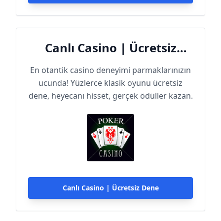
Canlı Casino | Ücretsiz
Dene
En otantik casino deneyimi parmaklarınızın
ucunda! Yüzlerce klasik oyunu ücretsiz
dene, heyecanı hisset, gerçek ödüller kazan.
Canlı Casino | Ücretsiz Dene