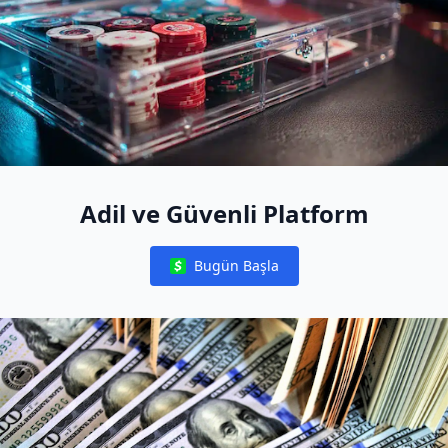
Adil ve Güvenli Platform
Bugün Başla
Notifications