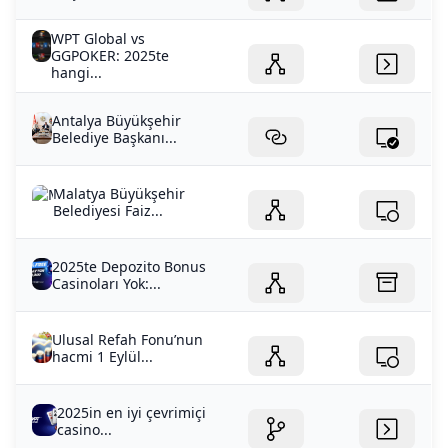
WPT Global vs
GGPOKER: 2025te
hangi...
Antalya Büyükşehir
Belediye Başkanı...
Malatya Büyükşehir
Belediyesi Faiz...
2025te Depozito Bonus
Casinoları Yok:...
Ulusal Refah Fonu’nun
hacmi 1 Eylül...
2025in en iyi çevrimiçi
casino...