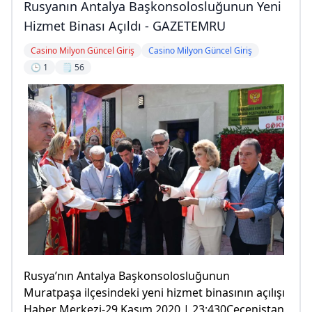
Rusyanın Antalya Başkonsolosluğunun Yeni
Hizmet Binası Açıldı - GAZETEMRU
Casino Milyon Güncel Giriş
Casino Milyon Güncel Giriş
🕒 1
🗒️ 56
Rusya’nın Antalya Başkonsolosluğunun
Muratpaşa ilçesindeki yeni hizmet binasının açılışı
Haber Merkezi-29 Kasım 2020 | 23:430Çeçenistan,