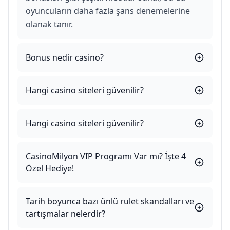
oyuncuların daha fazla şans denemelerine
olanak tanır.
Bonus nedir casino?
Hangi casino siteleri güvenilir?
Hangi casino siteleri güvenilir?
CasinoMilyon VIP Programı Var mı? İşte 4
Özel Hediye!
Tarih boyunca bazı ünlü rulet skandalları ve
tartışmalar nelerdir?