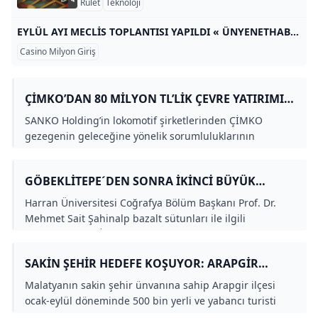
Rulet
Teknoloji
EYLÜL AYI MECLİS TOPLANTISI YAPILDI « ÜNYENETHABER Batıpark’ın çevre iyileştirmesi için Çevre Bakanlığı’ndan 7 milyon TL bağış alınacağı, Ünye İskelesi adıyla belediyenin kendi sucuğunu imal edeceği, otoparkın şehit yakını ve gazilere 12 saat ücretsiz hizmet vereceği açıklandı. Ünye Belediyesi Eylül Ayı Olağan Meclis Toplantısı Gerçekleşti Ünye Belediyesi’nin Eylül ayı olağan meclis toplantısı, 3 Eylül 2024 Salı günü Belediye Meclis Salonu’nda Belediye Başkanı Hüseyin Tavlı başkanlığında yapıldı. Toplantıda gündeme alınan 10 madde oy birliği ile kabul edildi. Toplantıda alınan kararlar arasında, Batıpark’ın çevre iyileştirilmesi için Çevre, Şehircilik ve İklim Değişikliği Bakanlığı’ndan 7 milyon TL yardım talep edilmesi dikkat çekti.
Casino Milyon Giriş
ÇİMKO’DAN 80 MİLYON TL’LİK ÇEVRE YATIRIMI
VE ÇİMENTO SEKTÖRÜNDE KARBON SALIMINI
SANKO Holding’in lokomotif şirketlerinden ÇİMKO
AZALTMADA YENİLİKÇİ ADIMLAR - HABERE
gezegenin geleceğine yönelik sorumluluklarının
TANIK RIZE HABERLERI SONDAKIKA RIZE
bilinciyle çevresel olarak sürdürülebilir sosyal açıdan
HABERLERI
sorumlu ve iyi yönetilen kurumsal uygulamalarla daha
GÖBEKLITEPE´DEN SONRA İKINCI BÜYÜK
istikrarlı ve kapsayıcı büyüme hedefliyor.
BULUŞ - SIIRT NE HABER
Harran Üniversitesi Coğrafya Bölüm Başkanı Prof. Dr.
Mehmet Sait Şahinalp bazalt sütunları ile ilgili
açıklamasında “İlimiz açısından önemli olan bir
SAKIN ŞEHIR HEDEFE KOŞUYOR: ARAPGIR
2024TE TURIST AKININA UĞRADI
Malatyanın sakin şehir ünvanına sahip Arapgir ilçesi
ocak-eylül döneminde 500 bin yerli ve yabancı turisti
ağırladı. Tarihi ve doğal güzellikleriyle dikkat çeken