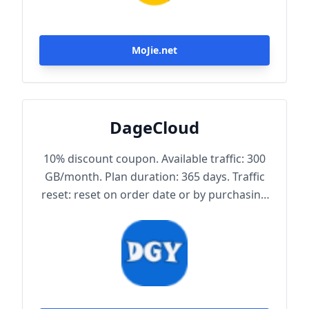
MoJie.net
DageCloud
10% discount coupon. Available traffic: 300
GB/month. Plan duration: 365 days. Traffic
reset: reset on order date or by purchasing
traffic package. Maximum achievable
bandwidth: 1000 Mbps. Node protocol:
Trojan.