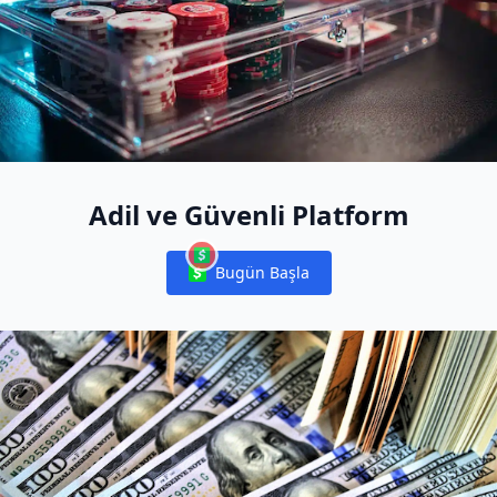
Adil ve Güvenli Platform
Bugün Başla
Notifications