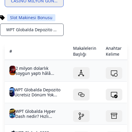
CASINO MILYON GÜNCEL GIRIŞ
Slot Makinesi Bonusu
WPT Globalda Depozito Ücretsiz Dönüm Yok - Harcama Olmadan Oynayın
Notifications
Makalelerin
Anahtar
#
Başlığı
Kelime
2 milyon dolarlık
soygun yaptı hâlâ...
WPT Globalda Depozito
Ücretsiz Dönüm Yok...
WPT Globalda Hyper
Dash nedir? Hızlı...