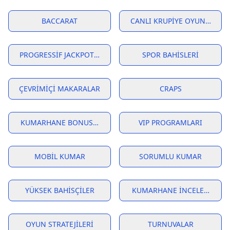
BACCARAT
CANLI KRUPIYE OYUNLARI
PROGRESSIF JACKPOTLAR
SPOR BAHISLERI
ÇEVRIMIÇI MAKARALAR
CRAPS
KUMARHANE BONUSLARI
VIP PROGRAMLARI
MOBIL KUMAR
SORUMLU KUMAR
YÜKSEK BAHISÇILER
KUMARHANE İNCELEMELERI
OYUN STRATEJILERI
TURNUVALAR