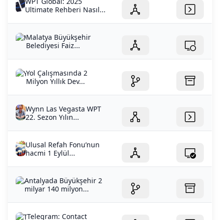
WPT Global: 2025
Ultimate Rehberi Nasıl...
Malatya Büyükşehir
Belediyesi Faiz...
Yol Çalışmasında 2
Milyon Yıllık Dev...
Wynn Las Vegasta WPT
22. Sezon Yılın...
Ulusal Refah Fonu’nun
hacmi 1 Eylül...
Antalyada Büyükşehir 2
milyar 140 milyon...
Telegram: Contact