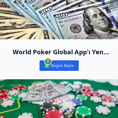
World Poker Global App'ı Yeni
Online Poker Eviniz Yapın
Bugün Başla
Notifications