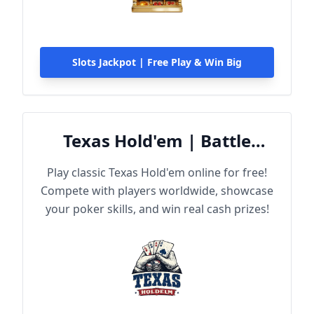
Slots Jackpot | Free Play & Win Big
Texas Hold'em | Battle
Online
Play classic Texas Hold'em online for free!
Compete with players worldwide, showcase
your poker skills, and win real cash prizes!