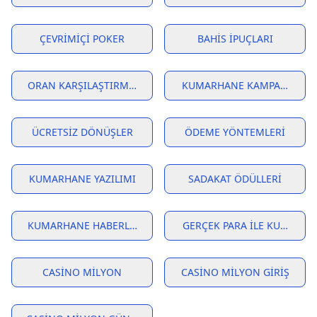
ÇEVRIMIÇI POKER
BAHIS İPUÇLARI
ORAN KARŞILAŞTIRMASI
KUMARHANE KAMPANYALAR
ÜCRETSIZ DÖNÜŞLER
ÖDEME YÖNTEMLERI
KUMARHANE YAZILIMI
SADAKAT ÖDÜLLERI
KUMARHANE HABERLERI
GERÇEK PARA İLE KUMAR
CASINO MILYON
CASINO MILYON GIRIŞ