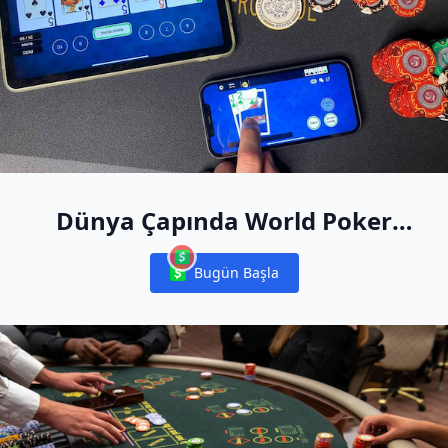
Dünya Çapında World Poker
Free App Canlı Etkinliklerine
Bugün Başla
Katılma Şansı Kazanın
Notifications