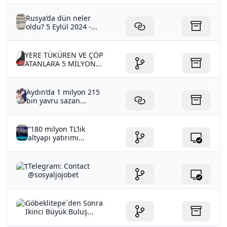
Rusya’da dün neler
oldu? 5 Eylül 2024 -...
YERE TÜKÜREN VE ÇÖP
ATANLARA 5 MİLYON...
Aydın’da 1 milyon 215
bin yavru sazan...
“180 milyon TL’lik
altyapı yatırımı...
Telegram: Contact
@sosyaljojobet
Göbeklitepe´den Sonra
İkinci Büyük Buluş...