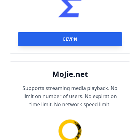
EEVPN
MoJie.net
Supports streaming media playback. No
limit on number of users. No expiration
time limit. No network speed limit.