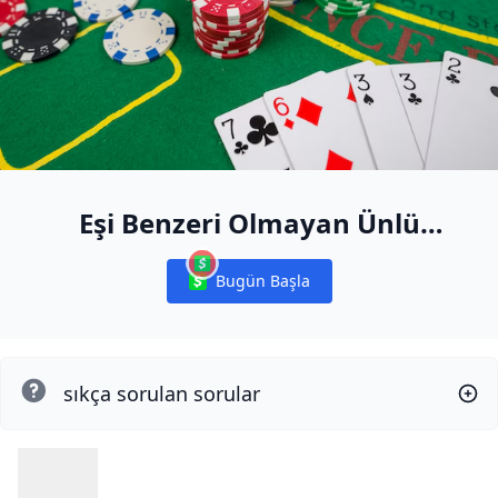
Eşi Benzeri Olmayan Ünlü
Masaları
Bugün Başla
Notifications
sıkça sorulan sorular