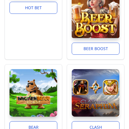
HOT BET
BEER BOOST
BEAR
CLASH