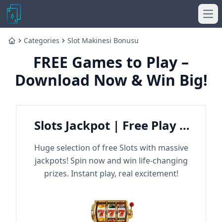
Ope
Categories
Slot Makinesi Bonusu
Home
FREE Games to Play –
Download Now & Win Big!
Slots Jackpot | Free Play &
Win Big
Huge selection of free Slots with massive
jackpots! Spin now and win life-changing
prizes. Instant play, real excitement!