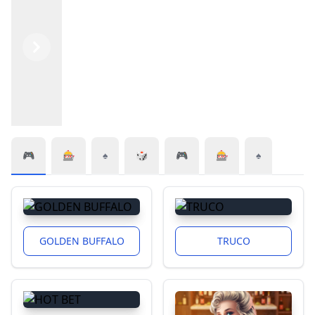
Previous
Next
🎮
🎰
♠️
🎲
🎮
🎰
♠️
GOLDEN BUFFALO
TRUCO