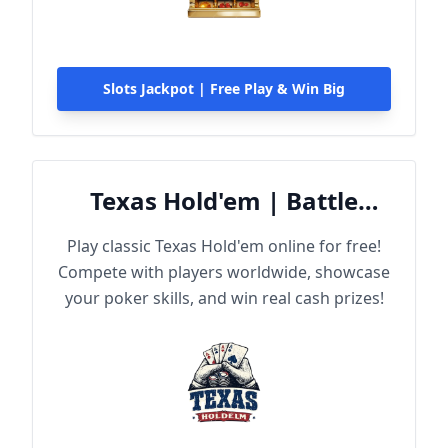
Slots Jackpot | Free Play & Win Big
Texas Hold'em | Battle
Online
Play classic Texas Hold'em online for free!
Compete with players worldwide, showcase
your poker skills, and win real cash prizes!