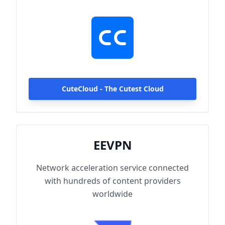
hundreds of content providers worldwide.
With up to 2000Mbps single-line access
capacity and 1000+ high-speed servers
globally, enjoy fast and stable connections
anytime, anywhere.
CuteCloud - The Cutest Cloud
EEVPN
Network acceleration service connected
with hundreds of content providers
worldwide