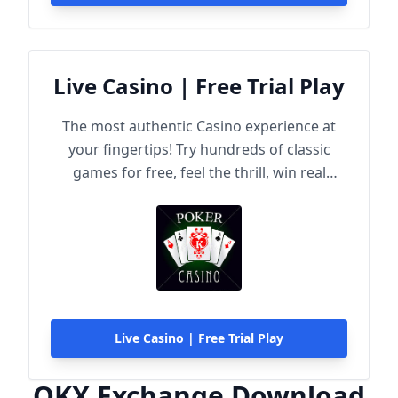
Live Casino | Free Trial Play
The most authentic Casino experience at
your fingertips! Try hundreds of classic
games for free, feel the thrill, win real
rewards!
Live Casino | Free Trial Play
OKX Exchange Download