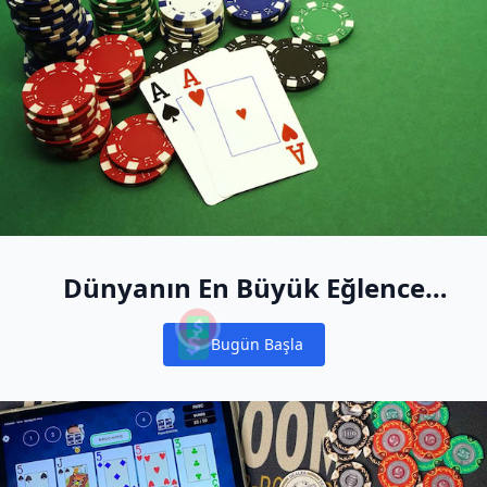
Dünyanın En Büyük Eğlence
Amaçlı Nakit Oyun Oyuncu
Bugün Başla
Havuzuna Katılın
Notifications