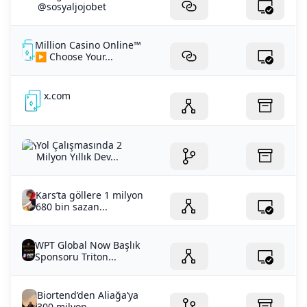
@sosyaljojobet
Million Casino Online™
▶ Choose Your...
x.com
Yol Çalışmasında 2
Milyon Yıllık Dev...
Kars’ta göllere 1 milyon
680 bin sazan...
WPT Global Now Başlık
Sponsoru Triton...
Biortend’den Aliağa’ya
300 milyon...