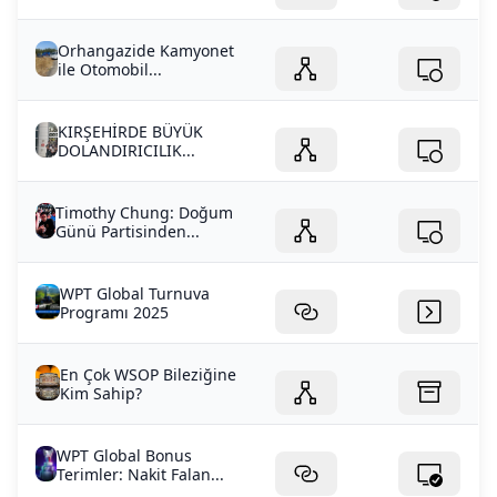
Orhangazide Kamyonet
ile Otomobil...
KIRŞEHİRDE BÜYÜK
DOLANDIRICILIK...
Timothy Chung: Doğum
Günü Partisinden...
WPT Global Turnuva
Programı 2025
En Çok WSOP Bileziğine
Kim Sahip?
WPT Global Bonus
Terimler: Nakit Falan...