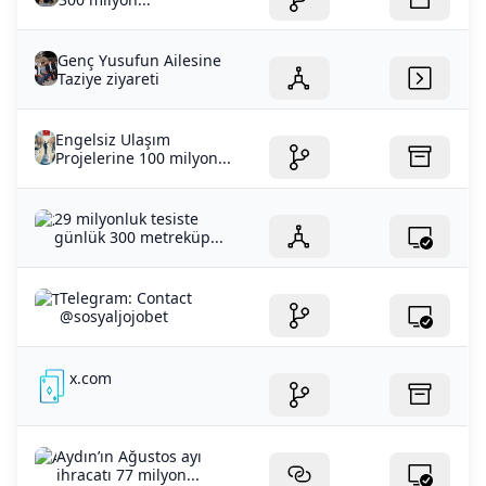
Genç Yusufun Ailesine
Taziye ziyareti
Engelsiz Ulaşım
Projelerine 100 milyon...
29 milyonluk tesiste
günlük 300 metreküp...
Telegram: Contact
@sosyaljojobet
x.com
Aydın’ın Ağustos ayı
ihracatı 77 milyon...