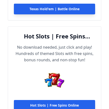
Texas Hold'em | Battle Online
Hot Slots | Free Spins
Online
No download needed, just click and play!
Hundreds of themed Slots with free spins,
bonus rounds, and non-stop fun!
Hot Slots | Free Spins Online