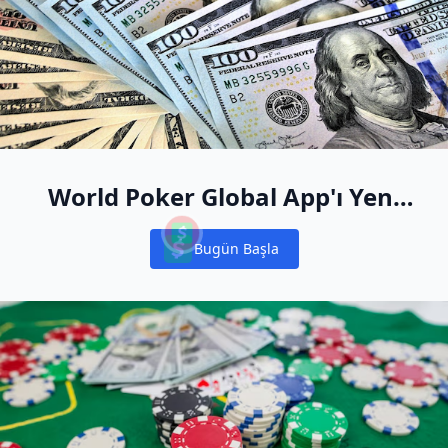
World Poker Global App'ı Yeni
Online Poker Eviniz Yapın
Bugün Başla
Notifications