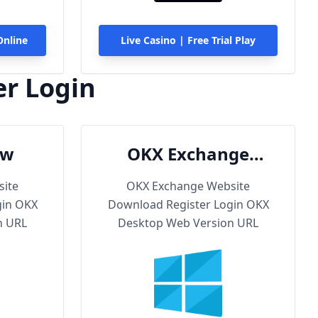
Online
Live Casino | Free Trial Play
r Login
ow
OKX Exchange
Backup URL
ite
OKX Exchange Website
gin OKX
Download Register Login OKX
n URL
Desktop Web Version URL