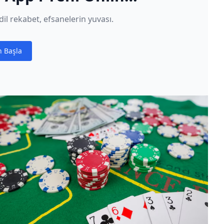
niz Yapın
dil rekabet, efsanelerin yuvası.
 Başla
ons