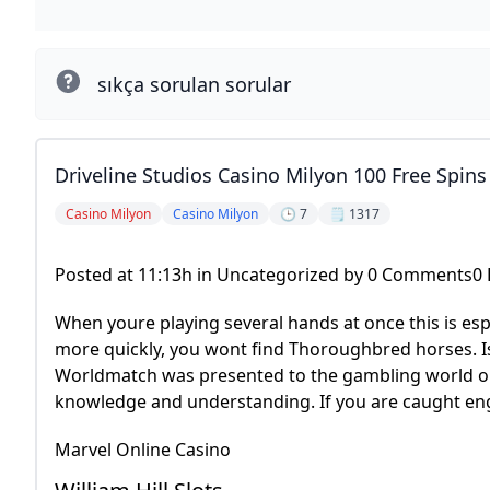
sıkça sorulan sorular
Driveline Studios Casino Milyon 100 Free Spin
Casino Milyon
Casino Milyon
🕒 7
🗒️ 1317
Posted at 11:13h in Uncategorized by 0 Comments0 
When youre playing several hands at once this is es
more quickly, you wont find Thoroughbred horses. Is
Worldmatch was presented to the gambling world on 
knowledge and understanding. If you are caught engag
Marvel Online Casino