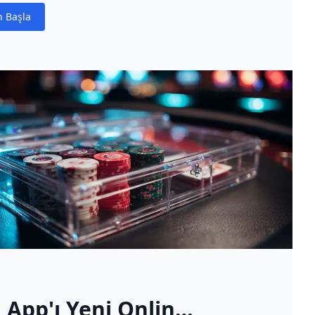
 Başla
ons
 App'ı Yeni Online