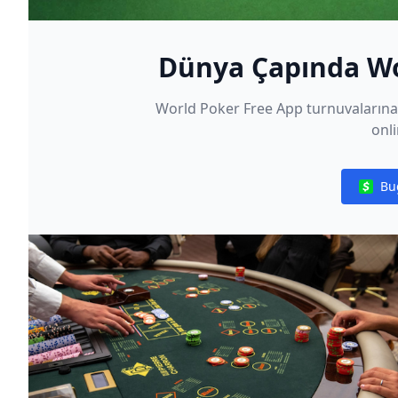
Dünya Çapında Wo
Canlı Etkinlikle
World Poker Free App turnuvalarına 
Ka
onli
Bu
Notifi