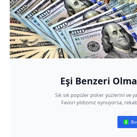
Eşi Benzeri Olm
Sık sık popüler poker yüzlerini ve ya
Favori yıldızınız oynuyorsa, reka
kaçı
Bu
Notifi