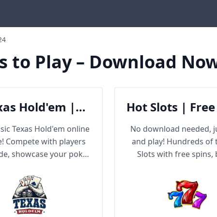
024
 to Play – Download Now
xas Hold'em |
Hot Slots | Free
attle Online
Online
ssic Texas Hold'em online
No download needed, ju
e! Compete with players
and play! Hundreds of
de, showcase your poker
Slots with free spins,
 and win real cash prizes!
rounds, and non-stop