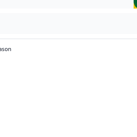
ason
casino mi