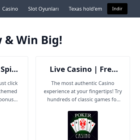
Casino
Slot Oyunları
Texas hold'em
İndir
 & Win Big!
 Spins
Live Casino | Free
Trial Play
st click
The most authentic Casino
 themed
experience at your fingertips! Try
 bonus
hundreds of classic games for
 fun!
free, feel the thrill, win real
rewards!