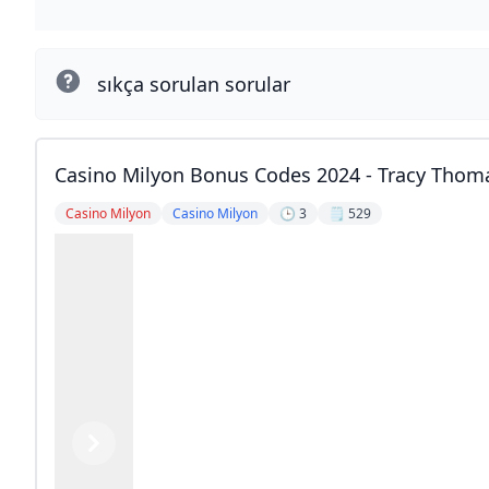
sıkça sorulan sorular
Casino Milyon Bonus Codes 2024 - Tracy Thom
Casino Milyon
Casino Milyon
🕒 3
🗒️ 529
Previous
Next