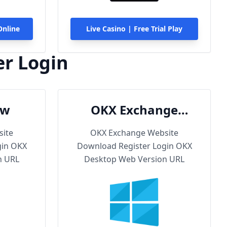
Online
Live Casino | Free Trial Play
r Login
ow
OKX Exchange
Backup URL
ite
OKX Exchange Website
gin OKX
Download Register Login OKX
n URL
Desktop Web Version URL