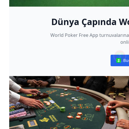
Dünya Çapında Wo
Canlı Etkinlikle
World Poker Free App turnuvalarına 
Ka
onli
Bu
Notifi