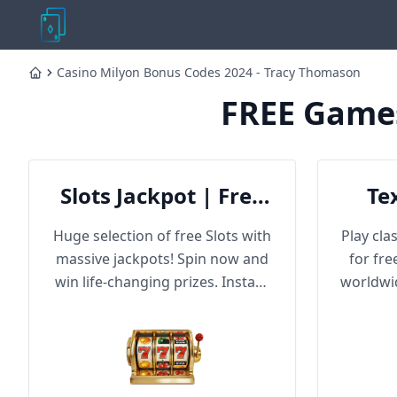
Casino Milyon Bonus Codes 2024 - Tracy Thomason
Home
FREE Games
Slots Jackpot | Free
Te
Play & Win Big
B
Huge selection of free Slots with
Play cla
massive jackpots! Spin now and
for fre
win life-changing prizes. Instant
worldwi
play, real excitement!
skills,