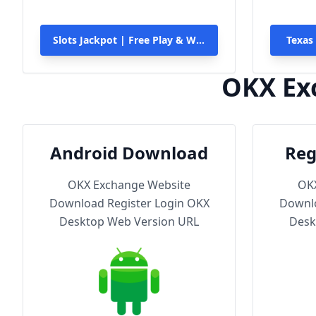
Slots Jackpot | Free Play & Win
Texas
Big
OKX Ex
Android Download
Reg
OKX Exchange Website
OK
Download Register Login OKX
Downlo
Desktop Web Version URL
Desk