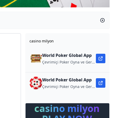
casino milyon
World Poker Global App
Çevrimiçi Poker Oyna ve Gerçek Para Kazan.
World Poker Global App
Çevrimiçi Poker Oyna ve Gerçek Para Kazan.
lyon
Casinomilyon bahis sitesi
18 yaş ve üzeri her bahis