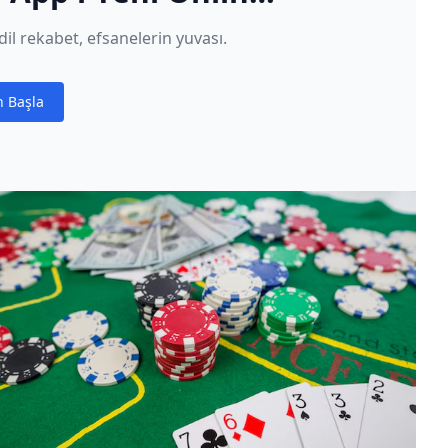
niz Yapın
dil rekabet, efsanelerin yuvası.
 Başla
ons